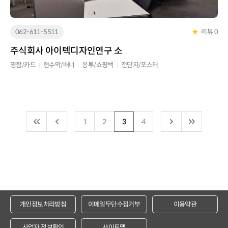
062-611-5511
★
리뷰 0
주식회사 아이텍디자인연구 소
명함/카드
현수막/배너
봉투/쇼핑백
전단지/포스터
1
2
3
4
개인정보처리방침
이메일무단수집거부
이용약관
사업자 정보확인
사이트맵