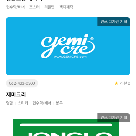
현수막/배너
포스터
리플렛
책자제작
인쇄, 디자인, 기획
062-433-0300
★
리뷰 0
제미크리
명함
스티커
현수막/배너
봉투
인쇄, 디자인, 기획