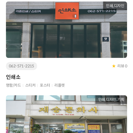
인쇄, 디자인
062-571-2215
★
리뷰 0
인쇄소
명함/카드
스티커
포스터
리플렛
인쇄, 디자인, 기획