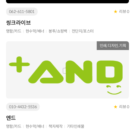
062-611-5801
★
리뷰 0
씽크라이브
명함/카드
현수막/배너
봉투/쇼핑백
전단지/포스터
인쇄, 디자인, 기획
010-4432-5536
★
리뷰 0
엔드
명함/카드
현수막/배너
책자제작
기타인쇄물