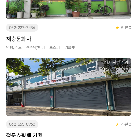
062-227-7486
★
리뷰 0
재승문화사
명함/카드
현수막/배너
포스터
리플렛
인쇄, 디자인, 기획
062-653-0960
★
리뷰 0
정문쇼핑백.기획