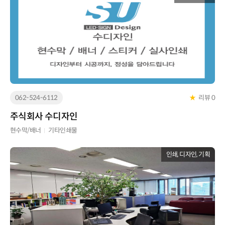
062-524-6112
★
리뷰 0
주식회사 수디자인
현수막/배너
기타인쇄물
인쇄, 디자인, 기획