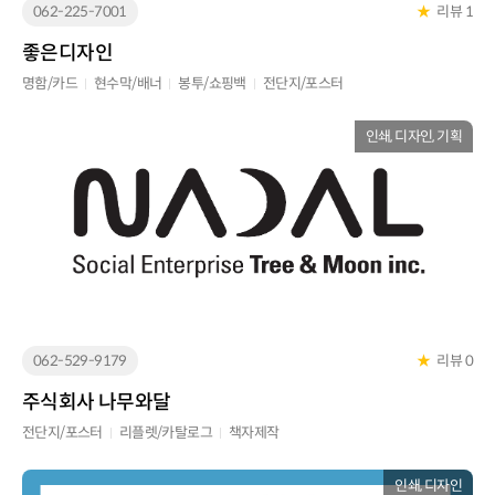
062-225-7001
★
리뷰 1
좋은디자인
명함/카드
현수막/배너
봉투/쇼핑백
전단지/포스터
인쇄, 디자인, 기획
062-529-9179
★
리뷰 0
주식회사 나무와달
전단지/포스터
리플렛/카탈로그
책자제작
인쇄, 디자인