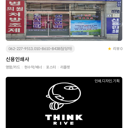
062-227-9513, 010-8610-8438(담당자)
★
리뷰 0
신용인쇄사
명함/카드
현수막/배너
포스터
리플렛
인쇄, 디자인, 기획