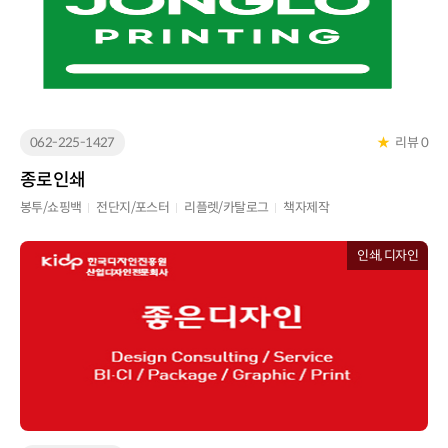
062-225-1427
★
리뷰 0
종로인쇄
봉투/쇼핑백
전단지/포스터
리플렛/카탈로그
책자제작
인쇄, 디자인