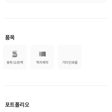
**전문생산품목 : 무선책 / 중철책/ 카다로그/ 스프링책자/ 탁상카랜다 /
써멀라미네이팅,코팅
오시.미싱/ 귀도리 / 양장책 /지도접지/ 특수접지물 /쇼핑백 /봉투
기타품목 문의주세요... 감사합니다.^^
품목
봉투/쇼핑백
책자제작
기타인쇄물
포트폴리오