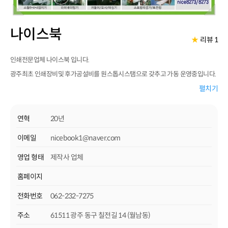
나이스북
★
리뷰 1
인쇄전문업체 나이스북 입니다.
광주최초 인쇄장비및 후가공설비를 원스톱시스탬으로 갖추고 가동 운영중입니다.
지역최대 직접생산전문업체 로 가격/품질/납기에 자신있게 대응하고 있으며.
펼치기
지역 디자인업체,기획사 의 인쇄물제작 을 위한 최상의 파트너가 되기위해
저희 나이스북 은 힘쓰고있습니다..
연혁
20년
** 무료견적 (062-232-7275), 상담 H 010-4606-6700 (동구 월남동 347-
이메일
nicebook1@naver.com
1번지)
영업 형태
제작사 업체
** 보유기계설비 : 대국전4색/2절 4색 옵셋인쇄기 /코닥CTP무현상출력기 /
디지털인쇄 /
홈페이지
써멀라미네이팅 / 온라인자동무선철 /뮬러마티니자동중철기 /
전화번호
062-232-7275
스탈특수접지기/
주소
61511 광주 동구 칠전길 14 (월남동)
스프링제책기 /미싱,오시기,귀도리 등 기타설비보유