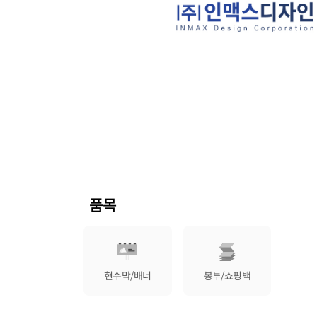
품목
현수막/배너
봉투/쇼핑백