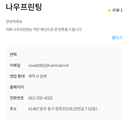
나우프린팅
★
리뷰 1
안녕하세요.
저희 나우프린팅는 적은 예산으로 큰 만족을 드립니다
자존심과 창의력으로 잘 팔리는 광고를 제작합니다
펼치기
소비자의 마음을 열어서 시장을 움직이겠습니다
저희 나우프린팅는 오랜경력를 가진 디자이너와 인쇄기술. 출력기술를 가진
연혁
프로임을 자부하며
이메일
now6002@hanmail.net
여러분의 인쇄를 최상으로 기획해드리겠습니다
영업 형태
제작사 업체
홈페이지
전화번호
062-232-6022
주소
61487 광주 동구 문화전당로23번길 7 (남동)