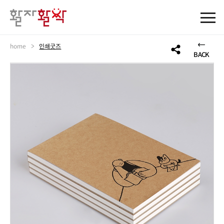
>
home
인쇄굿즈
BACK