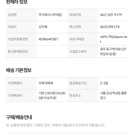
판매자 정보
상호명
주식회사 나무와달
대표전화
062-529-9179
대표자
김지혜
팩스전화
0625299178
nd9179@daum.ne
사업자등록번호
4098649387
대표 이메일
t
광주 동구 백서로137
통신판매업번호
사업장소재지
번길 8 (남동)
배송 기본정보
지정택배사
우체국택배
평균배송기간
2-3일
기본
2,500
원 (
50,00
서울 강남 역삼동 물류
기본배송비
반송주소
0
원 이상 무료)
창고
구매/배송안내
※ 상품정보에 별도 기재된 경우 ,아래의 내용보다 우선하여 적용됩니다.