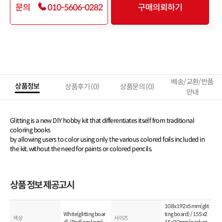
문의
010-5606-0282
구매의뢰하기
상품을 장바구니에 담았습니다!
장바구니로 이동할까요?
계속 쇼핑
바로가기
배송/교환/반품
상품정보
상품후기
(0)
상품문의
(0)
안내
Glitting is a new DIY hobby kit that differentiates itself from traditional
coloring books
by allowing users to color using only the various colored foils included in
the kit, without the need for paints or colored pencils.
상품 정보 제공고시
108x192x5mm(glit
White(glitting boar
ting board) / 155x2
색상
사이즈