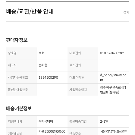
배송/교환/반품 안내
접기
판매자 정보
상호명
호호
대표전화
010-5606-0282
대표자
손채현
팩스전화
d_hoho@naver.co
사업자등록번호
1834500290
대표 이메일
m
광주 북구 설죽로471
통신판매업번호
사업장소재지
번길 8 (삼각동)
배송 기본정보
지정택배사
우체국택배
평균배송기간
2-3일
기본
2,500
원 (
50,00
서울 강남 역삼동 물류
기본배송비
반송주소