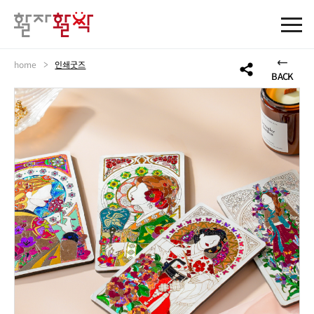
>
home
인쇄굿즈
BACK