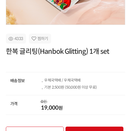
4333
찜하기
한복 글리팅(Hanbok Glitting) 1개 set
우체국택배 / 우체국택배
배송정보
기본
2,500
원 (
50,000
원 이상 무료)
0
원
가격
19,000
원