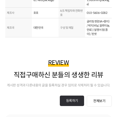
d) / Red(package)
15x30mm(packag
e)
A/S 책임자와 전화번
제조사
호호
010-5606-0282
호
글리팅 판(EVA+종이)
/ 박지(비닐, 알루미늄,
제조국
대한민국
구성 및 재질
안료) / 설명서 등(종
이) / 핀셋
REVIEW
직접구매하신 분들의 생생한 리뷰
게시판 성격과 다른내용의 글을 등록하실 경우 임의로 삭제처리 될 수 있습니다.
등록하기
전체보기