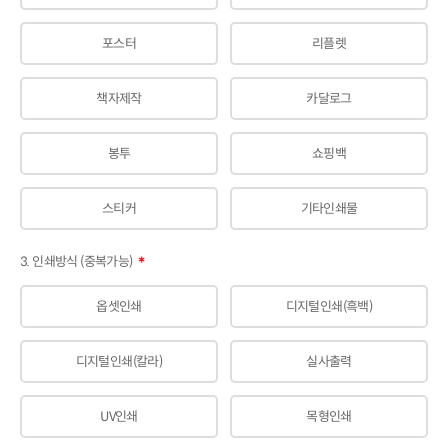
포스터
리플렛
책자제작
카달로그
봉투
쇼핑백
스티커
기타인쇄물
3. 인쇄방식 (중복가능)
＊
옵셋인쇄
디지털인쇄(흑백)
디지털인쇄(칼라)
실사출력
UV인쇄
목형인쇄