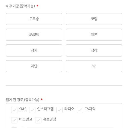
4. 후가공 (중복가능)
＊
도무송
코팅
UV코팅
제본
점지
접착
제단
박
알게 된 경로 (중복가능)
＊
SMS
인스타그램
라디오
TV자막
버스광고
홍보영상