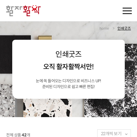
>
home
인쇄굿즈
인쇄굿즈
오직 활자활짝서만!
눈에 쏙 들어오는 디자인으로 비즈니스 UP!
준비된 디자인으로 쉽고 빠른 편집!
22개씩 보기
전체 상품
42
개