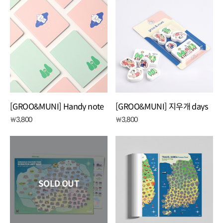
[GROO&MUNI] Handy note
[GROO&MUNI] 지우개 days
3,800
3,800
￦
￦
SOLD OUT