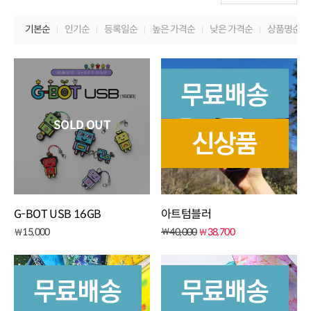
20개씩 보기
기본순
인기순
등록일순
높은 가격순
낮은 가격순
상품명순
40개씩 보기
60개씩 보기
80개씩 보기
SOLD OUT
G-BOT USB 16GB
아트텀블러
15,000
￦
40,000
38,700
￦
￦