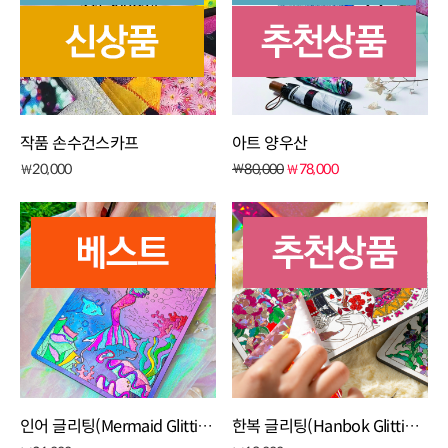
작품 손수건스카프
아트 양우산
20,000
￦
80,000
78,000
￦
￦
인어 글리팅(Mermaid Glitting) 1개 set
한복 글리팅(Hanbok Glitting) 1개 set